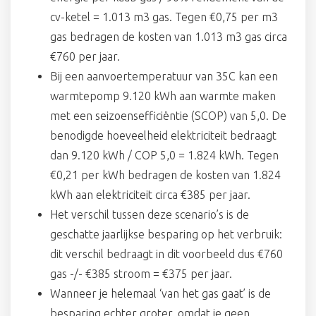
cv-ketel = 1.013 m3 gas. Tegen €0,75 per m3
gas bedragen de kosten van 1.013 m3 gas circa
€760 per jaar.
Bij een
aanvoertemperatuur van 35C
kan een
warmtepomp 9.120 kWh aan warmte maken
met een seizoensefficiëntie (SCOP) van 5,0. De
benodigde hoeveelheid elektriciteit bedraagt
dan 9.120 kWh / COP 5,0 = 1.824 kWh. Tegen
€0,21 per kWh bedragen de kosten van 1.824
kWh aan elektriciteit circa €385 per jaar.
Het verschil tussen deze scenario’s is de
geschatte jaarlijkse besparing op het verbruik:
dit verschil bedraagt in dit voorbeeld dus €760
gas -/- €385 stroom = €375 per jaar.
Wanneer je helemaal ‘van het gas gaat’ is de
besparing echter groter, omdat je geen