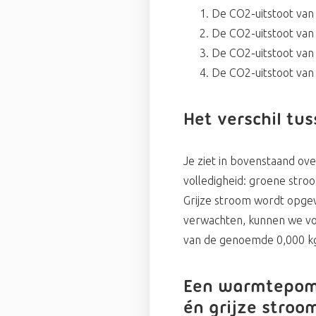
De CO2-ui
De CO2-uits
De CO2-uits
De CO2-uitstoot van
Het verschil tu
Je ziet in bovenstaand ove
volledigheid: groene stro
Grijze stroom wordt opgew
verwachten, kunnen we v
van de genoemde 0,000 kg v
Een warmtepomp 
én grijze stroo