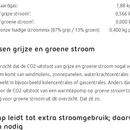
tstoot van aardgas: 1,88 kg p
toot van ‘grijze stroom’: 0,566 kg 
toot van ‘groene stroom’: 0,000 kg 
 onze huidige stroommix (87% grijs / 13% groen): 0,400 kg
ssen grijze en groene stroom
rzicht dat de CO2-uitstoot van grijze en groene stroom nogal ve
om komt van windmolens, zonnepanelen, waterkrachtcentrales of
ekt in bijvoorbeeld kolencentrales of gascentrales. Anders dan
oor de CO2-uitstoot van een warmtepomp op
groene stroom
to
oor groene stroom uit dit overzicht. Dat zit zo.
leidt tot extra stroomgebruik; daarv
m nodig