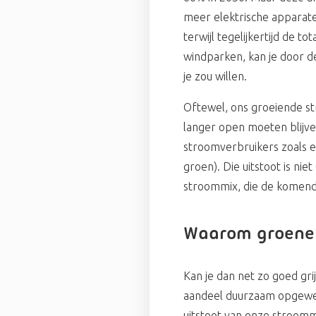
meer elektrische apparat
terwijl tegelijkertijd de t
windparken, kan je door de
je zou willen.
Oftewel, ons groeiende s
langer open moeten blijve
stroomverbruikers zoals 
groen). Die uitstoot is ni
stroommix, die de komende
Waarom groene s
Kan je dan net zo goed gri
aandeel duurzaam opgewekt
uitstoot van onze stroomm