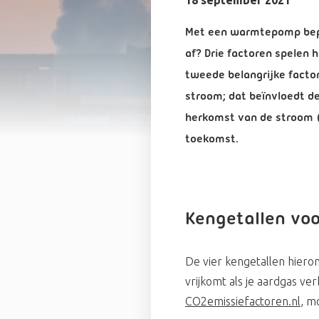
18 september 2021
Met een warmtepomp beper
af? Drie factoren spelen 
tweede belangrijke facto
stroom; dat beïnvloedt d
herkomst van de stroom (
toekomst.
Kengetallen voo
De vier kengetallen hieron
vrijkomt als je aardgas ve
CO2emissiefactoren.nl
, m