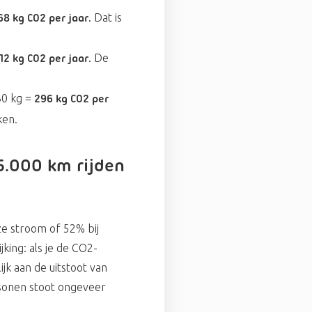
Dat is
68 kg C02 per jaar.
De
12 kg C02 per jaar.
30 kg =
296 kg C02 per
ken.
5.000 km rijden
ze stroom of 52% bij
king: als je de CO2-
ijk aan de uitstoot van
rsonen stoot ongeveer