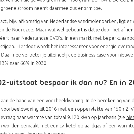
groene stroom neemt daarmee dus enorm toe.
act, bijv. afkomstig van Nederlandse windmolenparken, ligt er 
en de Noordzee. Maar wat wel gebeurt is dat je door het afne
eëert naar Nederlandse GVO’s. In een markt met beperkt aanbo
stijgen. Hierdoor wordt het interessanter voor energieleveran
 Daarmee verbeter je uiteindelijk de business case voor nieuw
13% naar 66% in 2030.
2-uitstoot bespaar ik dan nu? En in 
 aan de hand van een voorbeeldwoning. In de berekening van d
 voorbeeldwoning uit 2016 met een oppervlakte van 150m2. 
evraag naar warmte van totaal 9.120 kWh op jaarbasis (zie
hie
 worden gemaakt met een cv-ketel op aardgas of een warmtep
ario’s vergelijken we hieronder.