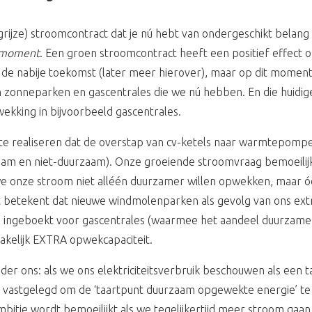
f grijze) stroomcontract dat je nú hebt van ondergeschikt belang
 moment
. Een groen stroomcontract heeft een positief effect 
de nabije toekomst (later meer hierover), maar op dit momen
 zonneparken en gascentrales die we nú hebben. En die huidig
ekking in bijvoorbeeld gascentrales.
je te realiseren dat de overstap van cv-ketels naar warmtepomp
aam en niet-duurzaam). Onze groeiende stroomvraag bemoeili
e onze stroom niet alléén duurzamer willen opwekken, maar 
betekent dat nieuwe windmolenparken als gevolg van ons extr
ingeboekt voor gascentrales (waarmee het aandeel duurzame 
akelijk EXTRA opwekcapaciteit.
er ons: als we ons elektriciteitsverbruik beschouwen als een t
e vastgelegd om de ‘taartpunt duurzaam opgewekte energie’ t
bitie wordt bemoeilijkt als we tegelijkertijd meer stroom gaa