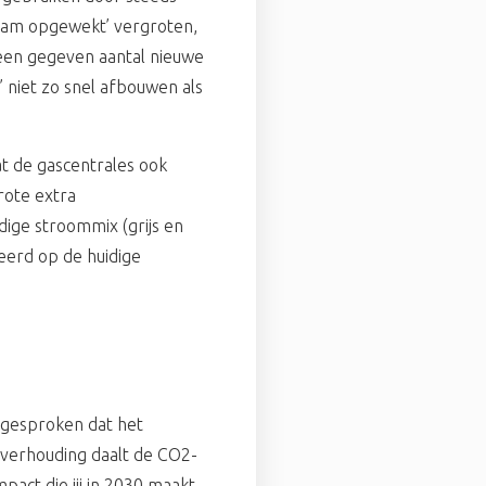
aam opgewekt’ vergroten,
ij een gegeven aantal nieuwe
 niet zo snel afbouwen als
t de gascentrales ook
rote extra
ige stroommix (grijs en
eerd op de huidige
!
afgesproken dat het
 verhouding daalt de CO2-
act die jij in 2030 maakt