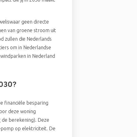
weliswaar geen directe
men van groene stroom uit
d zullen die Nederlands
ciers om in Nederlandse
e windparken in Nederland
2030?
e financiële besparing
Voor deze woning
r
de berekening). Deze
omp op elektriciteit. De