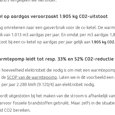
el op aardgas veroorzaakt 1.905 kg CO2-uitstoot
ag omrekenen naar een gasverbruik voor de cv-ketel. De war
ruik van 1.013 m3 aardgas per jaar. En omdat per m3 aardgas 1
toot bij een cv-ketel op aardgas per jaar gelijk aan
1.905 kg C02
armtepomp leidt tot resp. 33% en 52% CO2-reductie 
 hoeveelheid elektriciteit die nodig is om met een warmtepo
n de
SCOP van de warmtepomp
. Laten we in dit voorbeeld ee
 per jaar 2.280 kWh (9.120/4) aan elektriciteit nodig.
dt uitgestoten bij het maken van die stroom is afhankelijk van
arvoor fossiele brandstoffen gebruikt. Maar zelfs in die situ
id CO2 bereiken.