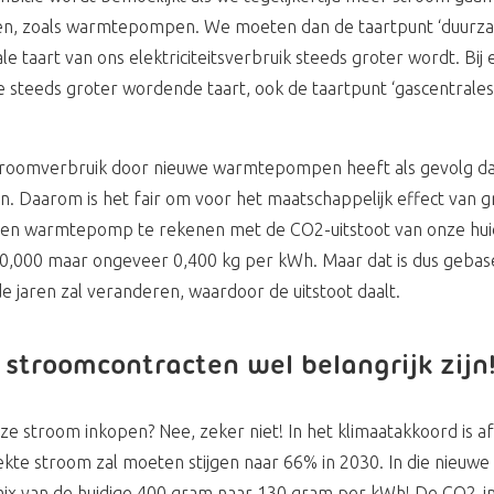
en, zoals warmtepompen. We moeten dan de taartpunt ‘duurz
otale taart van ons elektriciteitsverbruik steeds groter wordt. B
 steeds groter wordende taart, ook de taartpunt ‘gascentrales’
troomverbruik door nieuwe warmtepompen heeft als gevolg da
n. Daarom is het fair om voor het maatschappelijk effect van g
een warmtepomp te rekenen met de CO2-uitstoot van onze huid
et 0,000 maar ongeveer 0,400 kg per kWh. Maar dat is dus gebas
 jaren zal veranderen, waardoor de uitstoot daalt.
troomcontracten wel belangrijk zijn
jze stroom inkopen? Nee, zeker niet! In het klimaatakkoord is 
e stroom zal moeten stijgen naar 66% in 2030. In die nieuwe
ix van de huidige 400 gram naar 130 gram per kWh! De CO2-imp