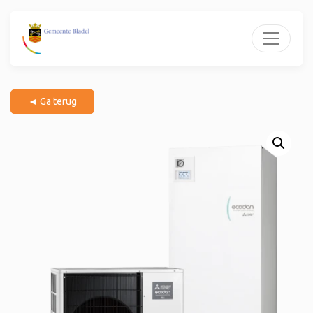
◄ Ga terug