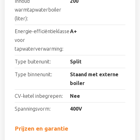
Inhoud
200
warmtapwaterboiler
(liter):
Energie-efficiëntieklasse
A+
voor
tapwaterverwarming:
Type buitenunit:
Split
Type binnenunit:
Staand met externe
boiler
CV-ketel inbegrepen:
Nee
Spanningsvorm:
400V
Prijzen en garantie