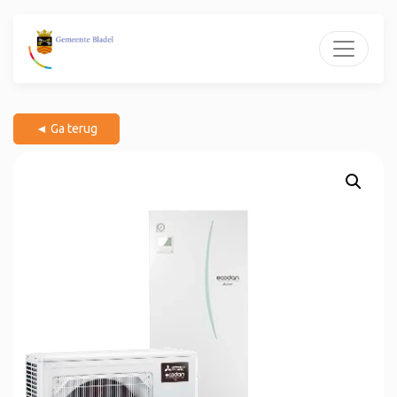
◄ Ga terug