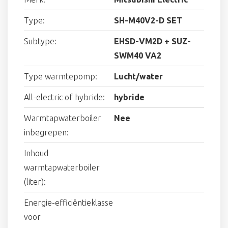
Type:
SH-M40V2-D SET
Subtype:
EHSD-VM2D + SUZ-
SWM40 VA2
Type warmtepomp:
Lucht/water
All-electric of hybride:
hybride
Warmtapwaterboiler
Nee
inbegrepen:
Inhoud
warmtapwaterboiler
(liter):
Energie-efficiëntieklasse
voor