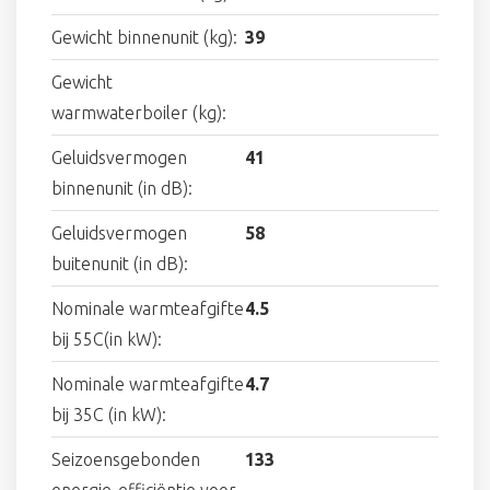
Gewicht binnenunit (kg):
39
Gewicht
warmwaterboiler (kg):
Geluidsvermogen
41
binnenunit (in dB):
Geluidsvermogen
58
buitenunit (in dB):
Nominale warmteafgifte
4.5
bij 55C(in kW):
Nominale warmteafgifte
4.7
bij 35C (in kW):
Seizoensgebonden
133
energie-efficiëntie voor