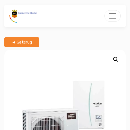
◄ Ga terug