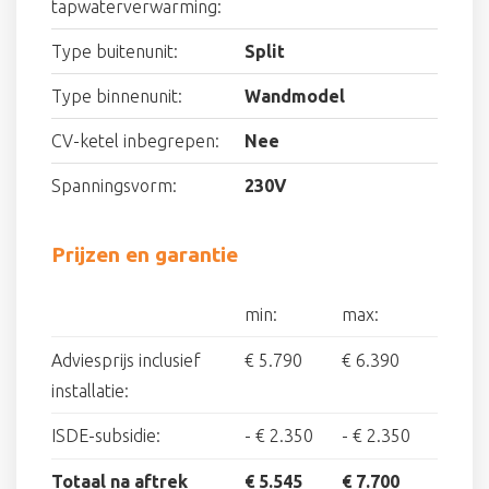
tapwaterverwarming:
Type buitenunit:
Split
Type binnenunit:
Wandmodel
CV-ketel inbegrepen:
Nee
Spanningsvorm:
230V
Prijzen en garantie
min:
max:
Adviesprijs inclusief
€ 5.790
€ 6.390
installatie:
ISDE-subsidie:
-
€ 2.350
-
€ 2.350
Totaal na aftrek
€ 5.545
€ 7.700