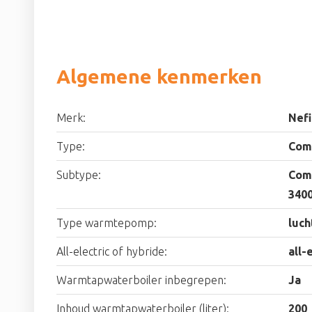
Algemene kenmerken
Merk:
Nefi
Type:
Com
Subtype:
Com
3400
Type warmtepomp:
luch
All-electric of hybride:
all-
Warmtapwaterboiler inbegrepen:
Ja
Inhoud warmtapwaterboiler (liter):
200