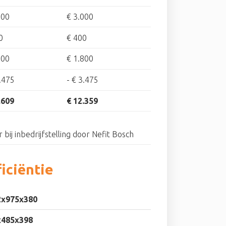
500
€ 3.000
0
€ 400
000
€ 1.800
.475
-
€ 3.475
.609
€ 12.359
r bij inbedrijfstelling door Nefit Bosch
iciëntie
2x975x380
x485x398