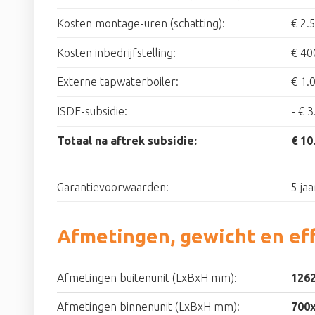
Kosten montage-uren (schatting):
€ 2.
Kosten inbedrijfstelling:
€ 40
Externe tapwaterboiler:
€ 1.
ISDE-subsidie:
-
€ 3
Totaal na aftrek subsidie:
€ 10
Garantievoorwaarden:
5 jaa
Afmetingen, gewicht en eff
Afmetingen buitenunit (LxBxH mm):
126
Afmetingen binnenunit (LxBxH mm):
700