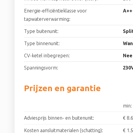
Energie-efficiëntieklasse voor
A++
tapwaterverwarming:
Type buitenunit:
Spli
Type binnenunit:
Wan
CV-ketel inbegrepen:
Nee
Spanningsvorm:
230
Prijzen en garantie
min:
Adviesprijs binnen- en buitenunit:
€ 8.
Kosten aansluitmaterialen (schatting):
€ 1.