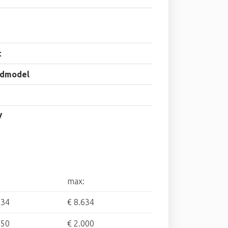
t
dmodel
V
max:
634
€ 8.634
550
€ 2.000