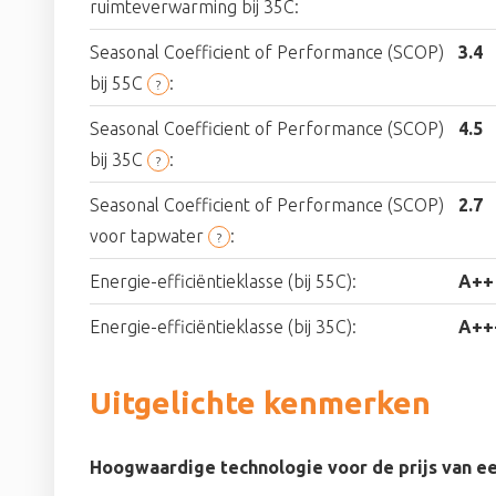
ruimteverwarming bij 35C:
Seasonal Coefficient of Performance (SCOP)
3.4
bij 55C
:
?
Seasonal Coefficient of Performance (SCOP)
4.5
bij 35C
:
?
Seasonal Coefficient of Performance (SCOP)
2.7
voor tapwater
:
?
Energie-efficiëntieklasse (bij 55C):
A++
Energie-efficiëntieklasse (bij 35C):
A++
Uitgelichte kenmerken
Hoogwaardige technologie voor de prijs van e