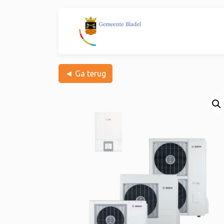
◄ Ga terug