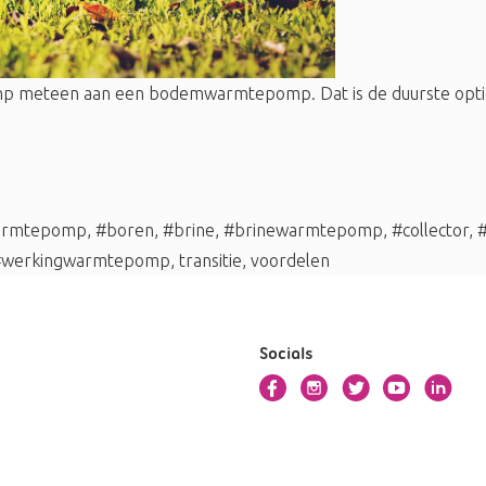
p meteen aan een bodemwarmtepomp. Dat is de duurste optie 
rmtepomp
,
#boren
,
#brine
,
#brinewarmtepomp
,
#collector
,
#
#werkingwarmtepomp
,
transitie
,
voordelen
Socials