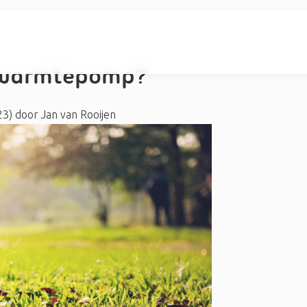
mwarmtepomp?
23)
door
Jan van Rooijen