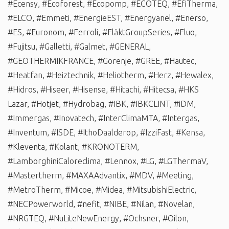
#Ecensy
,
#Ecoforest
,
#Ecopomp
,
#ECOTEQ
,
#EfiTherma
,
#ELCO
,
#Emmeti
,
#EnergieEST
,
#Energyanel
,
#Enerso
,
#ES
,
#Euronom
,
#Ferroli
,
#FläktGroupSeries
,
#Fluo
,
#Fujitsu
,
#Galletti
,
#Galmet
,
#GENERAL
,
#GEOTHERMIKFRANCE
,
#Gorenje
,
#GREE
,
#Hautec
,
#Heatfan
,
#Heiztechnik
,
#Heliotherm
,
#Herz
,
#Hewalex
,
#Hidros
,
#Hiseer
,
#Hisense
,
#Hitachi
,
#Hitecsa
,
#HKS
Lazar
,
#Hotjet
,
#Hydrobag
,
#IBK
,
#IBKCLINT
,
#iDM
,
#Immergas
,
#Inovatech
,
#InterClimaMTA
,
#Intergas
,
#Inventum
,
#ISDE
,
#IthoDaalderop
,
#IzziFast
,
#Kensa
,
#Kleventa
,
#Kolant
,
#KRONOTERM
,
#LamborghiniCaloreclima
,
#Lennox
,
#LG
,
#LGThermaV
,
#Mastertherm
,
#MAXAAdvantix
,
#MDV
,
#Meeting
,
#MetroTherm
,
#Micoe
,
#Midea
,
#MitsubishiElectric
,
#NECPowerworld
,
#nefit
,
#NIBE
,
#Nilan
,
#Novelan
,
#NRGTEQ
,
#NuLiteNewEnergy
,
#Ochsner
,
#Oilon
,