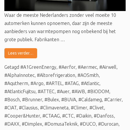
Waar de meeste Nederlanders zonder veel moeite 10
automerken kunnen opnoemen, daar zijn de meeste
aanbieders van warmtepompen nog onbekend bij het
grote publiek. Fabrikanten …
Lees verder…
Getagd
#A1GreenEnergy
,
#Aerfor
,
#Aermec
,
#Airwell
,
#AlphaInnotec
,
#Altorefrigeration
,
#AOSmith
,
#Aqutherm
,
#Argo
,
#ARTEL
,
#ATAG
,
#Atlantic
,
#AtlanticFujitsu
,
#ATTEC
,
#Auer
,
#AWB
,
#BIODOM
,
#Bosch
,
#Brunner
,
#Bulex
,
#BUVA
,
#Caldameg
,
#Carrier
,
#CIAT
,
#Clausius
,
#Climaveneta
,
#Climer
,
#Clivet
,
#Cooper&Hunter
,
#CTAAG
,
#CTC
,
#Daikin
,
#Danfoss
,
#DAXX
,
#Dimplex
,
#DomusaTeknik
,
#DUCO
,
#Durocan
,