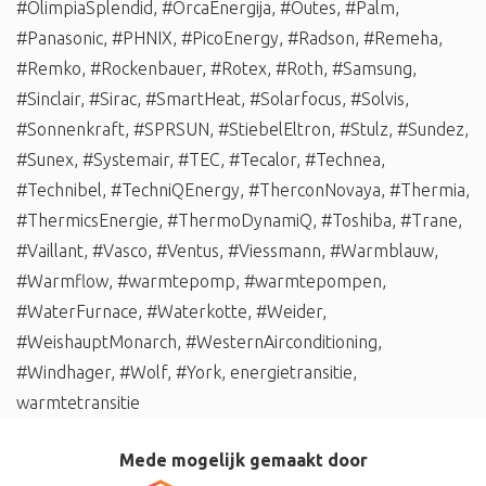
#OlimpiaSplendid
,
#OrcaEnergija
,
#Outes
,
#Palm
,
#Panasonic
,
#PHNIX
,
#PicoEnergy
,
#Radson
,
#Remeha
,
#Remko
,
#Rockenbauer
,
#Rotex
,
#Roth
,
#Samsung
,
#Sinclair
,
#Sirac
,
#SmartHeat
,
#Solarfocus
,
#Solvis
,
#Sonnenkraft
,
#SPRSUN
,
#StiebelEltron
,
#Stulz
,
#Sundez
,
#Sunex
,
#Systemair
,
#TEC
,
#Tecalor
,
#Technea
,
#Technibel
,
#TechniQEnergy
,
#TherconNovaya
,
#Thermia
,
#ThermicsEnergie
,
#ThermoDynamiQ
,
#Toshiba
,
#Trane
,
#Vaillant
,
#Vasco
,
#Ventus
,
#Viessmann
,
#Warmblauw
,
#Warmflow
,
#warmtepomp
,
#warmtepompen
,
#WaterFurnace
,
#Waterkotte
,
#Weider
,
#WeishauptMonarch
,
#WesternAirconditioning
,
#Windhager
,
#Wolf
,
#York
,
energietransitie
,
warmtetransitie
Mede mogelijk gemaakt door