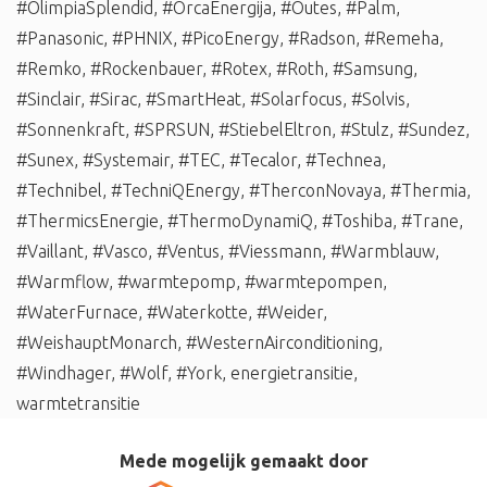
#OlimpiaSplendid
,
#OrcaEnergija
,
#Outes
,
#Palm
,
#Panasonic
,
#PHNIX
,
#PicoEnergy
,
#Radson
,
#Remeha
,
#Remko
,
#Rockenbauer
,
#Rotex
,
#Roth
,
#Samsung
,
#Sinclair
,
#Sirac
,
#SmartHeat
,
#Solarfocus
,
#Solvis
,
#Sonnenkraft
,
#SPRSUN
,
#StiebelEltron
,
#Stulz
,
#Sundez
,
#Sunex
,
#Systemair
,
#TEC
,
#Tecalor
,
#Technea
,
#Technibel
,
#TechniQEnergy
,
#TherconNovaya
,
#Thermia
,
#ThermicsEnergie
,
#ThermoDynamiQ
,
#Toshiba
,
#Trane
,
#Vaillant
,
#Vasco
,
#Ventus
,
#Viessmann
,
#Warmblauw
,
#Warmflow
,
#warmtepomp
,
#warmtepompen
,
#WaterFurnace
,
#Waterkotte
,
#Weider
,
#WeishauptMonarch
,
#WesternAirconditioning
,
#Windhager
,
#Wolf
,
#York
,
energietransitie
,
warmtetransitie
Mede mogelijk gemaakt door