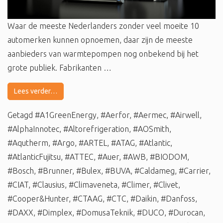
Waar de meeste Nederlanders zonder veel moeite 10
automerken kunnen opnoemen, daar zijn de meeste
aanbieders van warmtepompen nog onbekend bij het
grote publiek. Fabrikanten …
Lees verder…
Getagd
#A1GreenEnergy
,
#Aerfor
,
#Aermec
,
#Airwell
,
#AlphaInnotec
,
#Altorefrigeration
,
#AOSmith
,
#Aqutherm
,
#Argo
,
#ARTEL
,
#ATAG
,
#Atlantic
,
#AtlanticFujitsu
,
#ATTEC
,
#Auer
,
#AWB
,
#BIODOM
,
#Bosch
,
#Brunner
,
#Bulex
,
#BUVA
,
#Caldameg
,
#Carrier
,
#CIAT
,
#Clausius
,
#Climaveneta
,
#Climer
,
#Clivet
,
#Cooper&Hunter
,
#CTAAG
,
#CTC
,
#Daikin
,
#Danfoss
,
#DAXX
,
#Dimplex
,
#DomusaTeknik
,
#DUCO
,
#Durocan
,