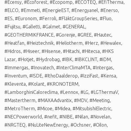
#Ecensy
,
#Ecoforest
,
#Ecopomp
,
#ECOTEQ
,
#EfiTherma
,
#ELCO
,
#Emmeti
,
#EnergieEST
,
#Energyanel
,
#Enerso
,
#ES
,
#Euronom
,
#Ferroli
,
#FläktGroupSeries
,
#Fluo
,
#Fujitsu
,
#Galletti
,
#Galmet
,
#GENERAL
,
#GEOTHERMIKFRANCE
,
#Gorenje
,
#GREE
,
#Hautec
,
#Heatfan
,
#Heiztechnik
,
#Heliotherm
,
#Herz
,
#Hewalex
,
#Hidros
,
#Hiseer
,
#Hisense
,
#Hitachi
,
#Hitecsa
,
#HKS
Lazar
,
#Hotjet
,
#Hydrobag
,
#IBK
,
#IBKCLINT
,
#iDM
,
#Immergas
,
#Inovatech
,
#InterClimaMTA
,
#Intergas
,
#Inventum
,
#ISDE
,
#IthoDaalderop
,
#IzziFast
,
#Kensa
,
#Kleventa
,
#Kolant
,
#KRONOTERM
,
#LamborghiniCaloreclima
,
#Lennox
,
#LG
,
#LGThermaV
,
#Mastertherm
,
#MAXAAdvantix
,
#MDV
,
#Meeting
,
#MetroTherm
,
#Micoe
,
#Midea
,
#MitsubishiElectric
,
#NECPowerworld
,
#nefit
,
#NIBE
,
#Nilan
,
#Novelan
,
#NRGTEQ
,
#NuLiteNewEnergy
,
#Ochsner
,
#Oilon
,