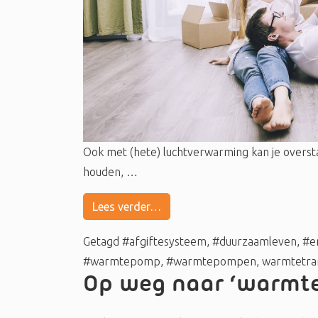
Ook met (hete) luchtverwarming kan je overs
houden, …
Lees verder…
Getagd
#afgiftesysteem
,
#duurzaamleven
,
#e
#warmtepomp
,
#warmtepompen
,
warmtetran
Op weg naar ‘warmte