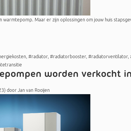
 een warmtepomp. Maar er zijn oplossingen om jouw huis stapsg
nergiekosten
,
#radiator
,
#radiatorbooster
,
#radiatorventilator
,
etransitie
epompen worden verkocht in
23)
door
Jan van Rooijen