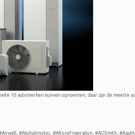
oeite 10 automerken kunnen opnoemen, daar zijn de meeste
#Airwell
,
#AlphaInnotec
,
#Altorefrigeration
,
#AOSmith
,
#Aqut