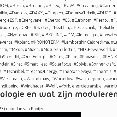
DOM
,
#Bosch
,
#Brunner
,
#Bulex
,
#BUVA
,
#Caldameg
,
#Carrier
ikin
,
#Danfoss
,
#DAXX
,
#Dimplex
,
#DomusaTeknik
,
#DUCO
,
#
ergieEST
,
#Energyanel
,
#Enerso
,
#ES
,
#Euronom
,
#Ferroli
,
#Fl
#Gorenje
,
#GREE
,
#Hautec
,
#Heatfan
,
#Heiztechnik
,
#Heliothe
jet
,
#Hydrobag
,
#IBK
,
#IBKCLINT
,
#iDM
,
#Immergas
,
#Inovate
eventa
,
#Kolant
,
#KRONOTERM
,
#LamborghiniCaloreclima
,
#L
erm
,
#Micoe
,
#Midea
,
#MitsubishiElectric
,
#NECPowerworld
,
#n
iaSplendid
,
#OrcaEnergija
,
#Outes
,
#Palm
,
#Panasonic
,
#PHNIX
nclair
,
#Sirac
,
#SmartHeat
,
#Solarfocus
,
#Solvis
,
#Sonnenkraft
,
a
,
#Technibel
,
#TechniQEnergy
,
#TherconNovaya
,
#Thermia
,
#
#Viessmann
,
#Warmblauw
,
#Warmflow
,
#warmtepomp
,
#war
nditioning
,
#Windhager
,
#Wolf
,
#York
,
energietransitie
,
warmte
hnologie en wat zijn module
23)
door
Jan van Rooijen