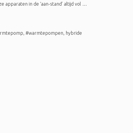
 apparaten in de ‘aan-stand’ altijd vol …
rmtepomp
,
#warmtepompen
,
hybride