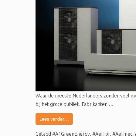
Waar de meeste Nederlanders zonder veel m
bij het grote publiek. Fabrikanten …
Lees verder…
Getagd
#A1GreenEnergy
,
#Aerfor
,
#Aermec
,