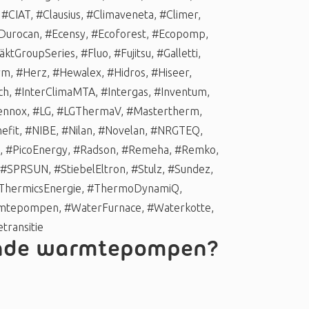
,
#CIAT
,
#Clausius
,
#Climaveneta
,
#Climer
,
Durocan
,
#Ecensy
,
#Ecoforest
,
#Ecopomp
,
äktGroupSeries
,
#Fluo
,
#Fujitsu
,
#Galletti
,
rm
,
#Herz
,
#Hewalex
,
#Hidros
,
#Hiseer
,
ch
,
#InterClimaMTA
,
#Intergas
,
#Inventum
,
ennox
,
#LG
,
#LGThermaV
,
#Mastertherm
,
efit
,
#NIBE
,
#Nilan
,
#Novelan
,
#NRGTEQ
,
,
#PicoEnergy
,
#Radson
,
#Remeha
,
#Remko
,
#SPRSUN
,
#StiebelEltron
,
#Stulz
,
#Sundez
,
ThermicsEnergie
,
#ThermoDynamiQ
,
mtepompen
,
#WaterFurnace
,
#Waterkotte
,
transitie
rende warmtepompen?