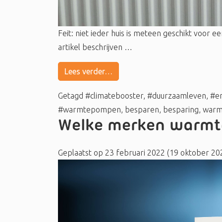
Feit: niet ieder huis is meteen geschikt voor
artikel beschrijven …
Lees verder…
Getagd
#climatebooster
,
#duurzaamleven
,
#e
#warmtepompen
,
besparen
,
besparing
,
warmt
Welke merken warmt
Geplaatst op
23 februari 2022
(19 oktober 20