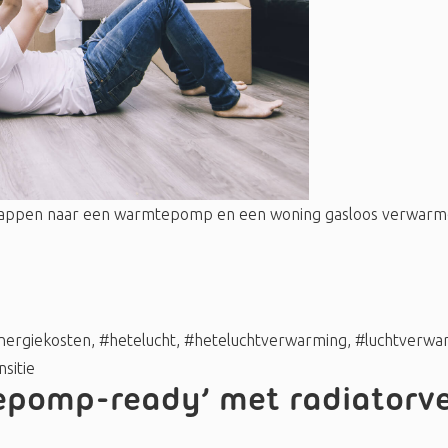
tappen naar een warmtepomp en een woning gasloos verwarmen.
nergiekosten
,
#hetelucht
,
#heteluchtverwarming
,
#luchtverwa
sitie
pomp-ready’ met radiatorve