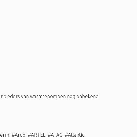
 aanbieders van warmtepompen nog onbekend
herm
,
#Argo
,
#ARTEL
,
#ATAG
,
#Atlantic
,