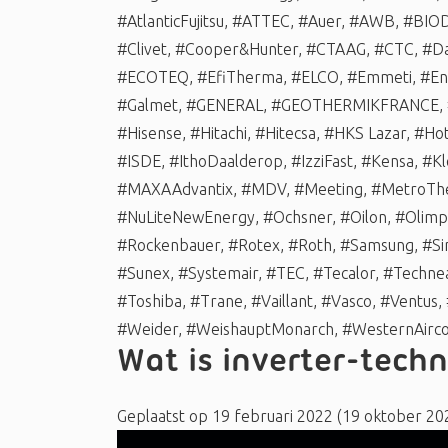
#AtlanticFujitsu
,
#ATTEC
,
#Auer
,
#AWB
,
#BIO
#Clivet
,
#Cooper&Hunter
,
#CTAAG
,
#CTC
,
#Da
#ECOTEQ
,
#EfiTherma
,
#ELCO
,
#Emmeti
,
#En
#Galmet
,
#GENERAL
,
#GEOTHERMIKFRANCE
,
#Hisense
,
#Hitachi
,
#Hitecsa
,
#HKS Lazar
,
#Hot
#ISDE
,
#IthoDaalderop
,
#IzziFast
,
#Kensa
,
#Kl
#MAXAAdvantix
,
#MDV
,
#Meeting
,
#MetroTh
#NuLiteNewEnergy
,
#Ochsner
,
#Oilon
,
#Olimp
#Rockenbauer
,
#Rotex
,
#Roth
,
#Samsung
,
#Si
#Sunex
,
#Systemair
,
#TEC
,
#Tecalor
,
#Techne
#Toshiba
,
#Trane
,
#Vaillant
,
#Vasco
,
#Ventus
,
#Weider
,
#WeishauptMonarch
,
#WesternAirco
Wat is inverter-tec
Geplaatst op
19 februari 2022
(19 oktober 20