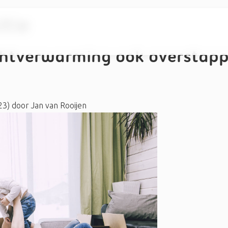
tie
uchtverwarming ook overstap
23)
door
Jan van Rooijen