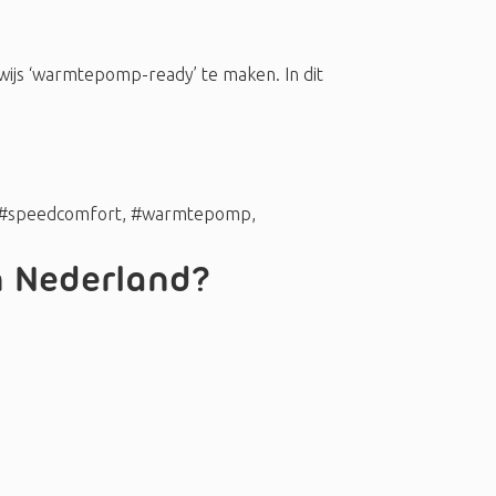
ewijs ‘warmtepomp-ready’ te maken. In dit
#speedcomfort
,
#warmtepomp
,
 Nederland?