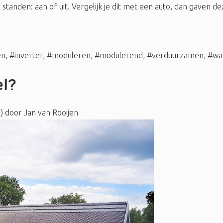
den: aan of uit. Vergelijk je dit met een auto, dan gaven deze
en
,
#inverter
,
#moduleren
,
#modulerend
,
#verduurzamen
,
#wa
el?
3)
door
Jan van Rooijen